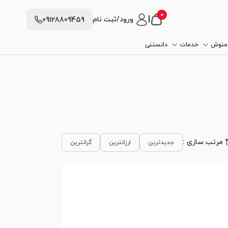
0
|
ورود/ثبت نام
09128809459
دمنوش
خدمات
دانستنی
مرتب سازی :
جدیدترین
ارزانترین
گرانترین