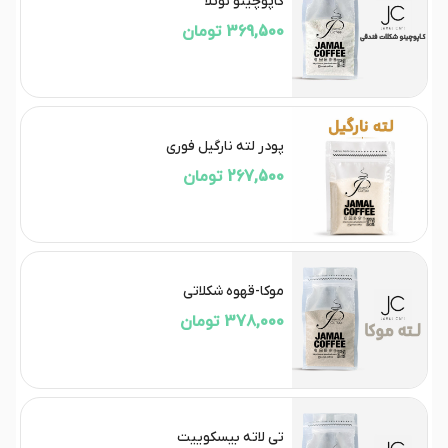
کاپوچینو نوتلا
369,500 تومان
پودر لته نارگیل فوری
267,500 تومان
موکا-قهوه شکلاتی
378,000 تومان
تی لاته بیسکوییت