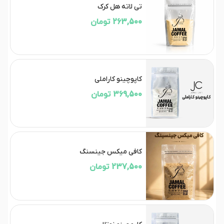
تی لاته هل کرک
263,500 تومان
کاپوچینو کاراملی
369,500 تومان
کافی میکس جینسنگ
237,500 تومان