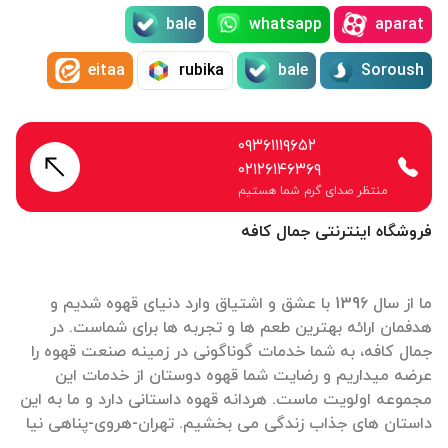
bale
whatsapp
aparat
eitaa
rubika
bale
Soroush
۰۹۳۶۱۱۱۹۶۵۲
۰۲۱۲۶۱۴۶۳۶۹
منتظر صدای گرم شما هستیم
فروشگاه اینترنتی جمال کافه
ما از سال 1396 با عشق و اشتیاق وارد دنیای قهوه شدیم و
هدفمان ارائه بهترین طعم ها و تجربه ها برای شماست. در
جمال کافه، به شما خدمات گوناگونی در زمینه صنعت قهوه را
عرضه میداریم و رضایت شما قهوه دوستان از خدمات این
مجموعه اولویت ماست. هردانه قهوه داستانی دارد و ما به این
داستان های جذاب زندگی می بخشیم. تهران-هروی-پناهی نیا