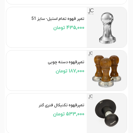
تمپر قهوه تمام استیل- سایز 51
435,000 تومان
تمپرقهوه دسته چوبی
187,000 تومان
تمپرقهوه تکنیکال فنری گتر
533,000 تومان