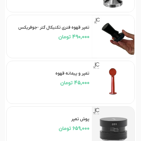
تمپر قهوه فنری تکنیکال گتر -جوفریکس
490,000 تومان
تمپر و پیمانه قهوه
45,000 تومان
پوش تمپر
659,000 تومان