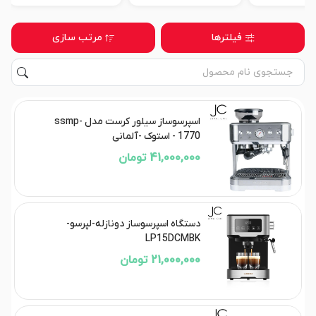
فیلترها
مرتب سازی
اسپرسوساز سیلور کرست مدل ssmp-
1770 - استوک -آلمانی
41,000,000 تومان
دستگاه اسپرسوساز دونازله-لپرسو-
LP15DCMBK
21,000,000 تومان