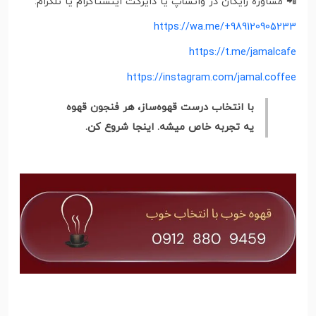
📲 مشاوره رایگان در واتساپ یا دایرکت اینستاگرام یا تلگرام:
https://wa.me/+989120905233
https://t.me/jamalcafe
https://instagram.com/jamal.coffee
با انتخاب درست قهوه‌ساز، هر فنجون قهوه
یه تجربه خاص میشه. اینجا شروع کن.