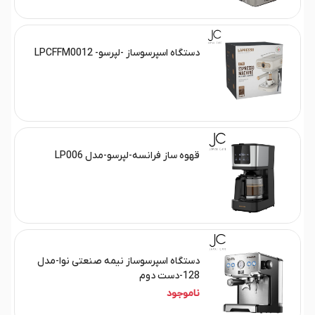
دستگاه اسپرسوساز -لپرسو- LPCFFM0012
قهوه ساز فرانسه-لپرسو-مدل LP006
دستگاه اسپرسوساز نیمه صنعتی نوا-مدل
128-دست دوم
ناموجود