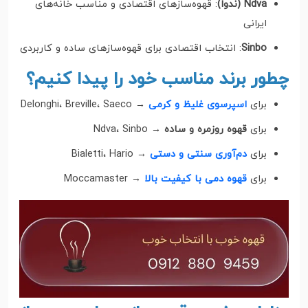
Ndva (ندوا)
: قهوه‌سازهای اقتصادی و مناسب خانه‌های
ایرانی
Sinbo
: انتخاب اقتصادی برای قهوه‌سازهای ساده و کاربردی
چطور برند مناسب خود را پیدا کنیم؟
برای
اسپرسوی غلیظ و کرمی
→ Delonghi، Breville، Saeco
برای
قهوه روزمره و ساده
→ Ndva، Sinbo
برای
دم‌آوری سنتی و دستی
→ Bialetti، Hario
برای
قهوه دمی با کیفیت بالا
→ Moccamaster