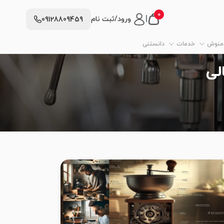
0
|
ورود/ثبت نام
09128809459
دمنوش
خدمات
دانستنی
لی