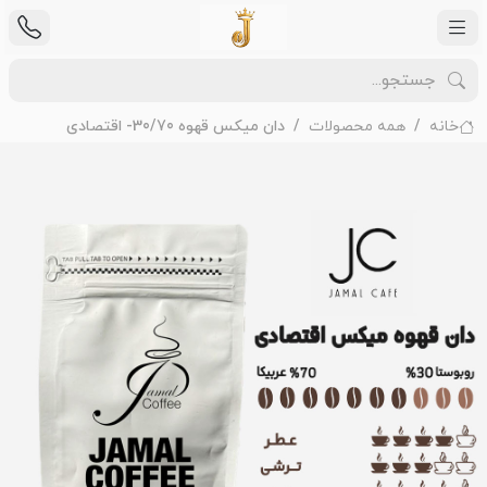
خانه
همه محصولات
دان میکس قهوه 30/70- اقتصادی