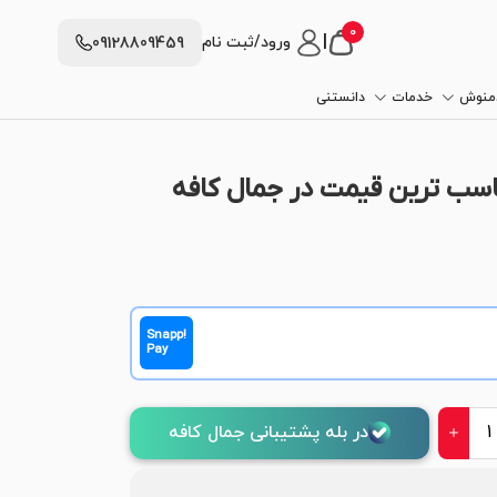
0
|
ورود/ثبت نام
09128809459
دمنوش
خدمات
دانستنی
اسب ترین قیمت در جمال کافه
Snapp!
Pay
در بله پشتیبانی جمال کافه