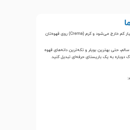
ا
آیا اسپرسوساز خانگی شما دیگر آن صدای آرام و قدرتمند قبلی را ندارد؟ آیا هنگام دم‌آوری، آب به صورت قطره‌قطره و با فشار بسیار کم خارج می‌شود و کرم (Crema) روی قهوه‌تان
هوه را بر عهده دارد. بدون یک پمپ سالم، حتی بهترین بویلر و تکه‌ترین دانه‌های قهوه
 دوباره به یک باریستای حرفه‌ای تبدیل کنید.
: