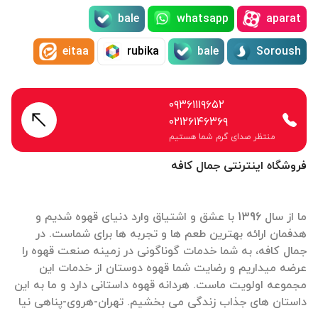
bale
whatsapp
aparat
eitaa
rubika
bale
Soroush
۰۹۳۶۱۱۱۹۶۵۲
۰۲۱۲۶۱۴۶۳۶۹
منتظر صدای گرم شما هستیم
فروشگاه اینترنتی جمال کافه
ما از سال 1396 با عشق و اشتیاق وارد دنیای قهوه شدیم و
هدفمان ارائه بهترین طعم ها و تجربه ها برای شماست. در
جمال کافه، به شما خدمات گوناگونی در زمینه صنعت قهوه را
عرضه میداریم و رضایت شما قهوه دوستان از خدمات این
مجموعه اولویت ماست. هردانه قهوه داستانی دارد و ما به این
داستان های جذاب زندگی می بخشیم. تهران-هروی-پناهی نیا