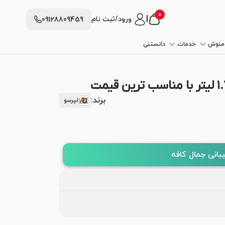
0
|
ورود/ثبت نام
09128809459
دمنوش
خدمات
دانستنی
برند:
لپرسو
بانی جمال کافه