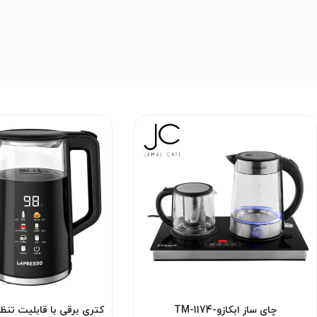
چای ساز ابکازو-TM-1174
کتری برقی با قابلیت تنظی