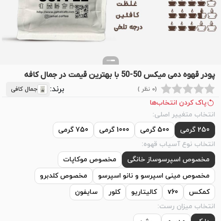
پودر قهوه دمی میکس 50-50 با بهترین قیمت در جمال کافه
برند:
(0 نظر )
جمال کافی
پاک کردن انتخاب‌ها
انتخاب متغییر اصلی:
250 گرمی
500 گرمی
1000 گرمی
750 گرمی
انتخاب نوع آسیاب قهوه:
مخصوص اسپرسوساز خانگی
مخصوص موکاپات
مخصوص مینی اسپرسو و نانو اسپرسو
مخصوص کلدبرو
کمکس
v60
کالیتاریو
کلور
سایفون
انتخاب میزان رست: