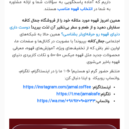
داریم که آماده پاسخگویی به سؤالات شما و ارائه مشاوره
به شما در
انتخاب قهوه مناسب
هستند.
همین امروز قهوه مورد علاقه خود را از فروشگاه جمال کافه
سفارش دهید و از طعم و عطر بی‌نظیر آن لذت ببرید!
دوست داری
دنیای قهوه رو حرفه‌ای‌تر بشناسی؟
همین حالا به شبکه‌های
اجتماعی
جمال کافه
بپیوند! با عضویت در کانال‌ها و صفحات ما،
اولین نفر باش که از تخفیف‌های ویژه، آموزش‌های قهوه، معرفی
محصولات جدید مثل قهوه میکس ۵۰-۵۰ و نکات کاربردی دنیای
قهوه باخبر می‌شوی.
منتظر حضور گرم تو هستیم! ☕✨ ما را در اینستاگرام، تلگرام،
,واتساپ روبیکا، و ایتا دنبال کن:
اینستاگرام:
https://instagram.com/jamal.coffee
تلگرام:
https://t.me/jamalcafe
واتساپ:
https://wa.me/+989120905233