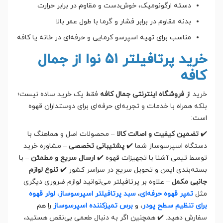
دسته ارگونومیک، خوش‌دست و مقاوم در برابر حرارت
بدنه مقاوم در برابر فشار و گرما با طول عمر بالا
مناسب برای تهیه اسپرسو کرمایی و حرفه‌ای در خانه یا کافه
خرید پرتافیلتر ۵۱ نوا از جمال
کافه
خرید از
فروشگاه اینترنتی جمال کافه
فقط یک خرید ساده نیست؛
بلکه همراه با خدمات و تجربه‌ای حرفه‌ای برای دوستداران قهوه
است:
✔️
تضمین کیفیت و اصالت کالا
– محصولات اصل و هماهنگ با
دستگاه اسپرسوساز شما ✔️
پشتیبانی تخصصی
– مشاوره خرید
توسط تیمی آشنا با تجهیزات قهوه ✔️
ارسال سریع و مطمئن
– با
بسته‌بندی ایمن و تحویل سریع در سراسر کشور ✔️
تنوع لوازم
جانبی مکمل
– علاوه بر پرتافیلتر می‌توانید لوازم ضروری دیگری
مثل
تمپر قهوه حرفه‌ای
،
سبد پرتافیلتر اسپرسوساز
،
لولر قهوه
برای تنظیم سطح پودر
، و
برس تمیزکننده اسپرسوساز
را هم
سفارش دهید. ✔️ همچنین اگر به دنبال طعمی بی‌نقص هستید،