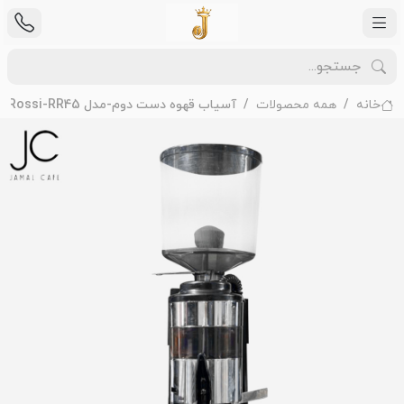
خانه
همه محصولات
آسیاب قهوه دست دوم-مدل Rossi-RR45- کد 002