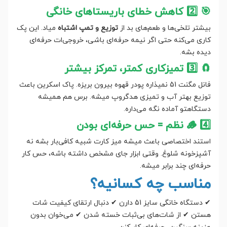
🎯 2️⃣ کاهش خطای باریستاهای خانگی
بیشتر تلخی‌ها و طعم‌های بد از
توزیع و تمپ اشتباه
میاد. این پک
کاری می‌کنه حتی اگر نیمه حرفه‌ای باشی، خروجی‌ات حرفه‌ای
دیده بشه.
🧲 3️⃣ تمیزکاری کمتر، تمرکز بیشتر
فانل مگنت 51 نمیذاره پودر قهوه بیرون بریزه. پاک اسکرین باعث
توزیع بهتر آب و تمیزی هدگروپ میشه. برس هم همیشه
دستگاهتو آماده نگه می‌داره.
🪵 4️⃣ نظم = حس حرفه‌ای بودن
استند اختصاصی باعث میشه میز کارت شبیه کافی‌بار بشه نه
آشپزخونه شلوغ. وقتی ابزار جای مشخص داشته باشه، حس کار
حرفه‌ای چند برابر میشه.
مناسب چه کسانیه؟
✔ دستگاه خانگی سایز 51 دارن ✔ دنبال ارتقای کیفیت شات
هستن ✔ از شات‌های بی‌ثبات خسته شدن ✔ می‌خوان بدون