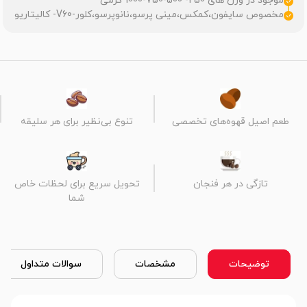
موجود در وزن های 250- 500-750-1000 گرمی
مخصوص سایفون،کمکس،مینی پرسو،نانوپرسو،کلور-V60- کالیتاریو
طعم اصیل قهوه‌های تخصصی
تنوع بی‌نظیر برای هر سلیقه
تازگی در هر فنجان
تحویل سریع برای لحظات خاص
شما
توضیحات
مشخصات
سوالات متداول