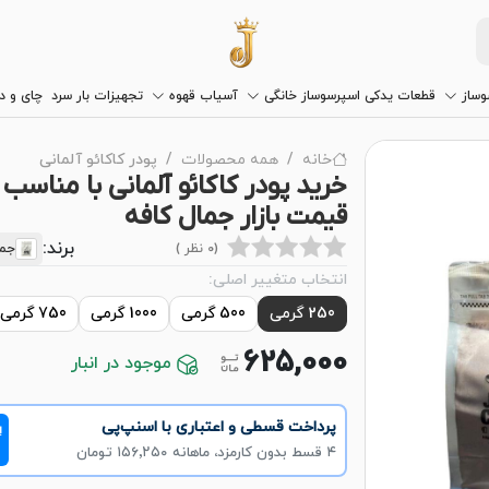
وساز
قطعات یدکی اسپرسوساز خانگی
آسیاب قهوه
تجهیزات بار سرد
چای و 
خانه
همه محصولات
پودر کاکائو آلمانی
خرید پودر کاکائو آلمانی با مناسب 
قیمت بازار جمال کافه
برند:
(0 نظر )
جما
انتخاب متغییر اصلی:
250 گرمی
500 گرمی
1000 گرمی
750 گرمی
625,000
موجود در انبار
پرداخت قسطی و اعتباری با اسنپ‌پی
!
۴ قسط بدون کارمزد، ماهانه ۱۵۶٬۲۵۰ تومان