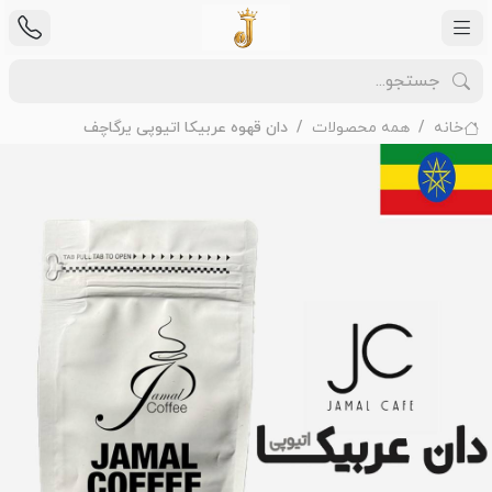
خانه
همه محصولات
دان قهوه عربیکا اتیوپی یرگاچف