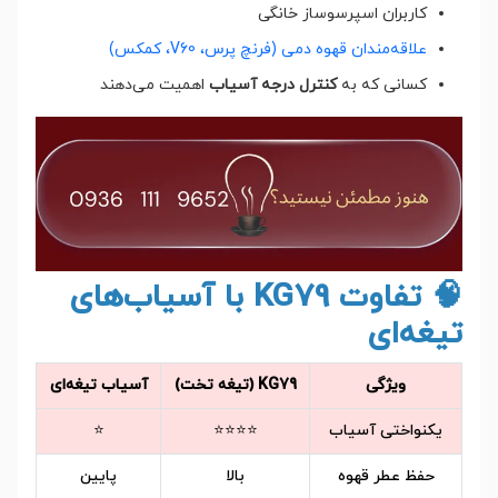
کاربران اسپرسوساز خانگی
علاقه‌مندان قهوه دمی (فرنچ پرس، V60، کمکس)
کسانی که به
کنترل درجه آسیاب
اهمیت می‌دهند
🧠 تفاوت KG79 با آسیاب‌های
تیغه‌ای
ویژگی
KG79 (تیغه تخت)
آسیاب تیغه‌ای
یکنواختی آسیاب
⭐⭐⭐⭐
⭐
حفظ عطر قهوه
بالا
پایین