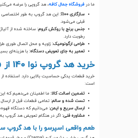
ما در
فروشگاه جمال کافه
، هد گروپی را عرضه می‌کنیم که دق
سازگاری ۱۰۰٪:
این هد گروپ به طور اختصاصی ب
قبلی می‌شود.
جنس برنج با روکش کروم:
ساخته شده از آلیاژ 
رطوبت دارد.
طراحی ارگونومیک:
زاویه و محل اتصال طوری طراح
تعمیر به جای تعویض دستگاه:
با هزینه‌ای بسی
خرید هد گروپ نوا 140 از «جمال کافه»
خرید قطعات یدکی حساسیت بالایی دارد. استفاده از 
است:
تضمین اصالت کالا:
ما اطمینان می‌دهیم که این 
تست شده و سالم:
تمامی قطعات قبل از ارسال 
ارسال سریع و ایمن:
می‌دانیم که دستگاه قهوه‌س
مشاوره فنی:
اگر در هنگام تعویض هد گروپ به س
طعم واقعی اسپرسو را با هد گروپ سا