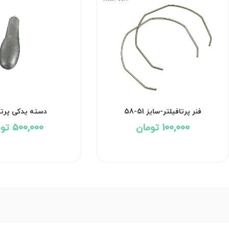
فنر پرتافیلتر-سایز 51-58
دسته یدکی پرتا
100,000 تومان
500,000 تومان