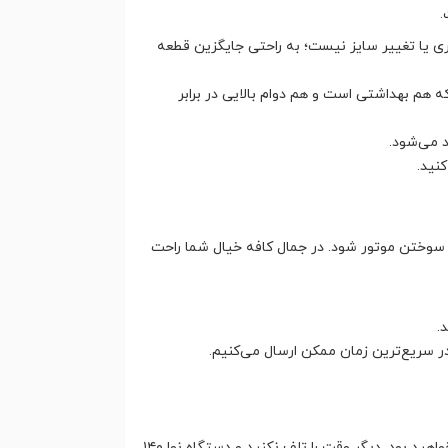
ی یا تغییر سایز نیست؛ به راحتی جایگزین قطعه
 هم بهداشتی است و هم دوام بالایی در برابر
د می‌شود.
نید.
 سوختن موتور شود. در جمال کافه خیال شما راحت
.
در سریع‌ترین زمان ممکن ارسال می‌کنیم.
هد گروپ خراب، دشمن کرم (Crema) و عطر قهوه است. با تعویض این قطعه، شاهد تغییر چشمگیری در غلظت و عطر قهوه خود خواهید بود. دیگر وقت را تلف نکنید و دستگاه نوا ۱۴۰