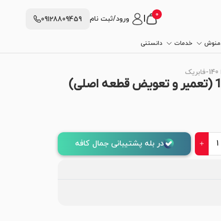
0
|
ورود/ثبت نام
09128809459
دمنوش
خدمات
دانستنی
ک
در بله پشتیبانی جمال کافه