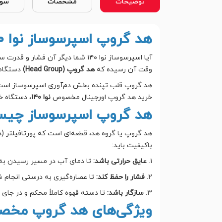
توضیحات
مشخصات
سوا
هد گروپ اسپرسوساز نوا 140؛ تضمین عصاره‌گیری کامل و طعم بی‌نظیر
آیا اسپرسوساز نوا ۱۴۰ شما دیگر آ
وقت آن رسیده که
هد گروپ (Head Group)
دستگاه 
هد گروپ قلب تپنده بخش دم‌آوری اسپرسوساز است. اگ
خرید هد گروپ اورجینال مخصوص
نوا ۱۴۰
، دستگاه خو
هد گروپ اسپرسوساز چیست
هد گروپ یا گروه هد، قطعه‌ای است که پورتافیلتر 
باکیفیت باید:
۱.
عایق حرارتی باشد:
تا دمای آب در مسیر رسیدن به 
۲.
فشار را حفظ کند:
تا عصاره‌گیری به درستی انجام 
۳.
سازگار باشد:
تا دسته قهوه کاملاً محکم و در جای 
ویژگی‌های هد گروپ مخصوص 