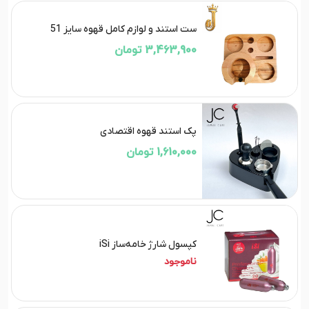
ست استند و لوازم کامل قهوه سایز 51
3,463,900 تومان
پک استند قهوه اقتصادی
1,610,000 تومان
کپسول شارژ خامه‌ساز iSi
ناموجود