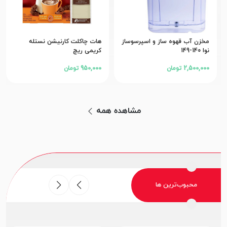
مخزن آب قهوه ساز و اسپرسوساز
هات چاکلت کارنیشن نستله
نوا 140-149
کریمی ریچ
2,500,000 تومان
950,000 تومان
مشاهده همه
محبوب‌ترین ها