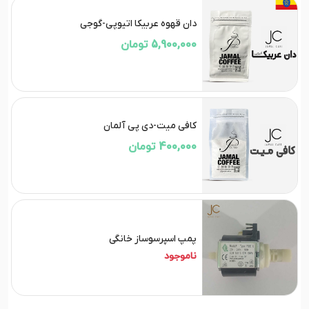
دان قهوه عربیکا اتیوپی-گوجی
5,900,000 تومان
کافی میت-دی پی آلمان
400,000 تومان
پمپ اسپرسوساز خانگی
ناموجود