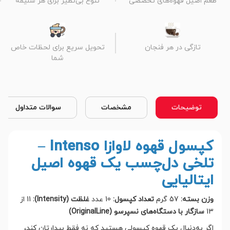
طعم اصیل قهوه‌های تخصصی
تنوع بی‌نظیر برای هر سلیقه
تازگی در هر فنجان
تحویل سریع برای لحظات خاص
شما
توضیحات
مشخصات
سوالات متداول
کپسول قهوه لاوازا Intenso –
تلخی دل‌چسب یک قهوه اصیل
ایتالیایی
وزن بسته:
57 گرم
تعداد کپسول:
10 عدد
غلظت (Intensity):
11 از
13
سازگار با دستگاه‌های نسپرسو (OriginalLine)
اگر به‌دنبال یک قهوه کپسولی هستید که نه فقط بیدارتان کند،