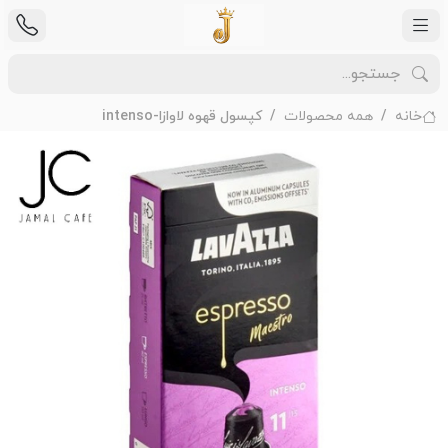
خانه
همه محصولات
کپسول قهوه لاوازا-intenso