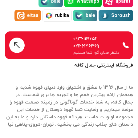
bale
whatsapp
aparat
eitaa
rubika
bale
Soroush
۰۹۳۶۱۱۱۹۶۵۲
۰۲۱۲۶۱۴۶۳۶۹
منتظر صدای گرم شما هستیم
فروشگاه اینترنتی جمال کافه
ما از سال 1396 با عشق و اشتیاق وارد دنیای قهوه شدیم و
هدفمان ارائه بهترین طعم ها و تجربه ها برای شماست. در
جمال کافه، به شما خدمات گوناگونی در زمینه صنعت قهوه را
عرضه میداریم و رضایت شما قهوه دوستان از خدمات این
مجموعه اولویت ماست. هردانه قهوه داستانی دارد و ما به این
داستان های جذاب زندگی می بخشیم. تهران-هروی-پناهی نیا