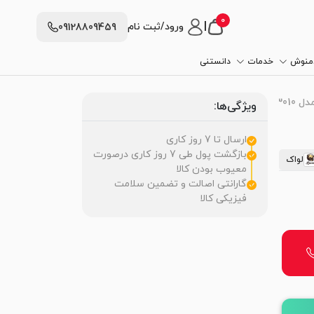
0
|
ورود/ثبت نام
09128809459
دمنوش
خدمات
دانستنی
3010
ویژگی‌ها:
ارسال تا 7 روز کاری
بازگشت پول طی 7 روز کاری درصورت
لواک
معیوب بودن کالا
گارانتی اصالت و تضمین سلامت
فیزیکی کالا