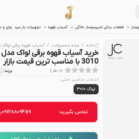
وساز
قطعات یدکی اسپرسوساز خانگی
آسیاب قهوه
تجهیزات بار سرد
چای و 
خانه
همه محصولات
آسیاب قهوه برقی لواک مدل 
خرید آسیاب قهوه برقی لواک مدل
3010 با مناسب ترین قیمت بازار
برند:
(0 نظر )
انتخاب متغییر اصلی:
لواک 3010
تماس بگیرید:
09128809459