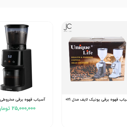
اب قهوه برقی یونیک لایف مدل 021
آسیاب قهوه برقی مخروطی 
مدلLPCFFM0028
25,000,000 تومان