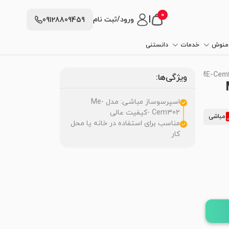
0
|
ورود/ثبت نام
09128809459
دمنوش
خدمات
دانستنی
ویژگی‌ها:
 ME-
اسپرسوساز مباشی: مدل Me-
Cem302 -کیفیت عالی
مباشی
مناسب برای استفاده در خانه یا محل
کار