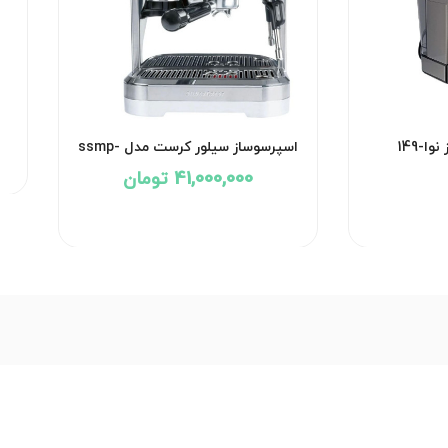
ا-149
اسپرسوساز سیلور کرست مدل ssmp-
1770 - استوک -آلمانی
41,000,000 تومان