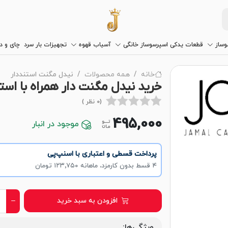
وساز
قطعات یدکی اسپرسوساز خانگی
آسیاب قهوه
تجهیزات بار سرد
چای و 
خانه
همه محصولات
نیدل مگنت استنددار
خرید نیدل مگنت دار همراه با است
(0 نظر )
495,000
موجود در انبار
پرداخت قسطی و اعتباری با اسنپ‌پی
۴ قسط بدون کارمزد، ماهانه ۱۲۳٬۷۵۰ تومان
افزودن به سبد خرید
ویژگی‌ها: