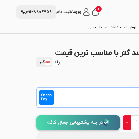
0
|
ورود/ثبت نام
09128809459
دمنوش
خدمات
دانستنی
ند گتر با مناسب ترین قیمت
برند:
گتر
Snapp!
Pay
در بله پشتیبانی جمال کافه