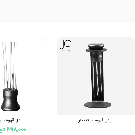
نیدل قهوه استنددار
نیدل قهوه سو
398,000 تومان