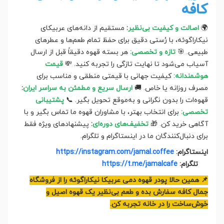
کافه
🌍
اصالت و کیفیت بی‌نظیر
:
مستقیم از دانه‌های عربیکای
نیکاراگوئه، با رُستی دقیق برای حفظ تمام طعم‌ها و عطرهای
طبیعی. 🎯
تازه و تخصصی:
هر بسته قهوه دقیقاً قبل از ارسال
آسیاب می‌شود تا نهایت تازگی را تجربه کنید. 💸
قیمت
هوشمندانه:
کیفیت جهانی با قیمتی منطقی و مناسب برای
مصرف روزانه یا خاص. 🚚
ارسال سریع و مطمئن به سراسر ایران
:
قهوه‌ات را بدون نگرانی و به‌موقع تحویل بگیر. 📞
پشتیبانی
تخصصی:
برای انتخاب بهتر، با مشاوران قهوه ما تماس بگیر و با
آگاهی خرید کن. 🎁
تخفیف‌های دوره‌ای
:
پیشنهادهای ویژه فقط
برای دنبال‌کنندگان ما در اینستاگرام و تلگرام.
اینستاگرام:
https://instagram.com/jamal.coffee
تلگرام:
https://t.me/jamalcafe
📌 همین حالا پودر قهوه دمی عربیکا نیکاراگوئه را از فروشگاه
جمال کافه سفارش بده و طعم بی‌نظیر یک قهوه اصیل و
خوش‌ساخت را در خانه تجربه کن.