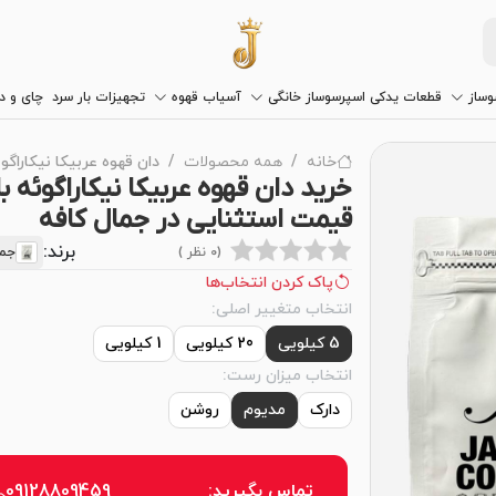
وساز
قطعات یدکی اسپرسوساز خانگی
آسیاب قهوه
تجهیزات بار سرد
چای و 
خانه
همه محصولات
دان قهوه عربیکا نیکاراگ
خرید دان قهوه عربیکا نیکاراگوئه با
قیمت استثنایی در جمال کافه
برند:
(0 نظر )
جما
پاک کردن انتخاب‌ها
انتخاب متغییر اصلی:
5 کیلویی
20 کیلویی
1 کیلویی
انتخاب میزان رست:
دارک
مدیوم
روشن
تماس بگیرید:
09128809459