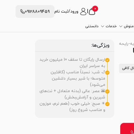
0
|
ورود/ثبت نام
09128809459
دمنوش
خدمات
دانستنی
ویه-رایحه شکلاتی
ویژگی‌ها:
ارسال رایگان تا سقف 10 میلیون خرید
به سراسر ایران
ل کافی
🌙 شب: نسبتاً مناسب (کافئین
متوسط؛ با شیر بسیار دلنشین
می‌شود)
🌇 عصر: عالی (بدنه متعادل + نت‌های
شیرین و آرامش‌بخش)
☀ صبح: خیلی خوب (طعم نرم، موزون
و مناسب شروع روز)