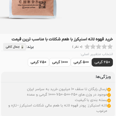
خرید قهوه لاته اسنیکرز با طعم شکلات با مناسب ترین قیمت
برند:
(0 نظر )
جمال کافی
انتخاب متغییر اصلی:
250 گرمی
500 گرمی
1000 گرمی
750 گرمی
ویژگی‌ها:
ارسال رایگان تا سقف 10 میلیون خرید به سراسر ایران
موجود در وزن های 250-500-750-1000 گرمی و عمده
بسته بندی با کیفیت
لاته اسنیکرز: پودر قهوه لاته با طعم عالی شکلات اسنیکرز--تازه و
مرغوب