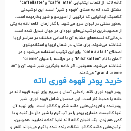
کافه لاته از کلمات ایتالیایی "caffè latte" و "caffellatte"
مشتق شده که به معنای "قهوه و شیر" است. این نوشیدنی
کلاسیک ایتالیایی که ترکیبی از اسپرسو و شیر بخار‌دیده است،
به‌طور سنتی در لیوان سرو می‌شود. با گذر زمان، کافه لاته به یکی
از محبوب‌ترین نوشیدنی‌های قهوه‌ای در جهان تبدیل شده است،
درحالی‌که نسخه‌های مشابه آن با اسامی مختلف در سراسر اروپا
شناخته می‌شوند. برای مثال، در شمال اروپا و اسکاندیناوی
اصطلاح "café au lait" برای این ترکیب استفاده می‌شود و در
آلمان با نام "Milchkaffee" و در فرانسه با عنوان "crème"
شناخته می‌شود. همچنین، اگر خامه جایگزین شیر شود، آن را "un
grand crème" می‌نامند.
خرید پودر قهوه فوری لاته
پودر قهوه فوری لاته، راه‌حلی آسان و سریع برای تهیه قهوه لاته در
خانه یا محیط کار است. این محصول شامل قهوه فوری، شیر
پودرشده و افزودنی‌هایی مانند شکر و کاکائو است. برای تهیه آن،
تنها کافیست مقداری پودر را در آب گرم یا شیر داغ حل کنید و با
کمی هم زدن، یک فنجان کافه لاته لذیذ آماده نمایید. همچنین،
تزئین‌هایی مانند کاکائو، شکلات رنده شده یا کرم می‌تواند ظاهر و