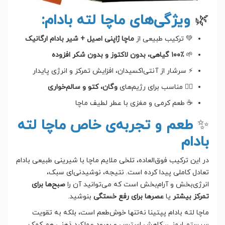
🌿
ویژگی‌های ماچا لته بادام:
💚 ترکیب طبیعی از
ماچا ژاپنی اصیل + شیر بادام ارگانیک
🌱
۱۰۰٪ گیاهی، بدون لاکتوز و بدون شکر افزوده
⚡ سرشار از آنتی‌اکسیدان، افزایش تمرکز و انرژی پایدار
🧘‍♀️ مناسب برای رژیم‌های
وگان، کتو و سالم‌خواری
☕ طعم کرمی و مغزی با عطر لطیف ماچا
✨
طعم و تجربه‌ی خاص ماچا لته
بادام
در این ترکیب فوق‌العاده، تلخی ملایم ماچا با شیرینی طبیعی بادام
تعادل کاملی پیدا کرده است. نتیجه، نوشیدنی‌ای سبک،
انرژی‌بخش و آرام‌بخش است که می‌توانید آن را
صبح‌ها برای
تمرکز بیشتر
یا
عصرها برای رفع خستگی
بنوشید.
ماچا لته بادام پپتینا نه‌تنها خوش‌طعم است، بلکه به تقویت
سیستم ایمنی، کاهش استرس و بهبود عملکرد ذهنی هم کمک