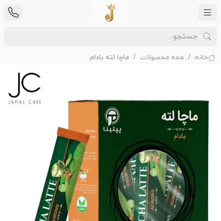
خانه
همه محصولات
ماچا لته بادام