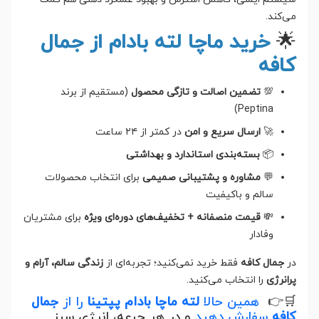
می‌کند.
🌟
خرید ماچا لته بادام از جمال
کافه
💯
تضمین اصالت و تازگی محصول
(مستقیم از برند
Peptina)
🚀
ارسال سریع و امن
در کمتر از ۲۴ ساعت
📦
بسته‌بندی استاندارد و بهداشتی
💬
مشاوره و پشتیبانی صمیمی
برای انتخاب محصولات
سالم و باکیفیت
💸
قیمت منصفانه + تخفیف‌های دوره‌ای ویژه
برای مشتریان
وفادار
در
جمال کافه
فقط خرید نمی‌کنید؛ تجربه‌ای از
زندگی سالم، آرام و
پرانرژی
را انتخاب می‌کنید.
🛒👉
همین حالا
لته ماچا بادام پپتینا
را از
جمال
کافه
سفارش دهید
و در هر جرعه، انرژی سبز