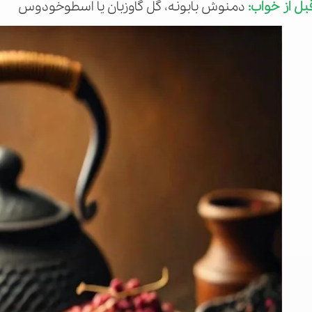
بل از خواب:
دمنوش بابونه، گل گاوزبان یا اسطوخودوس