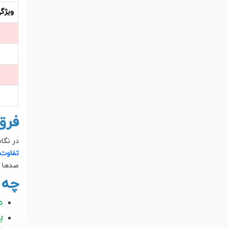
ویژگ
فرق
در نگا
تفاوت 
صدها گ
چه 
ص
ب