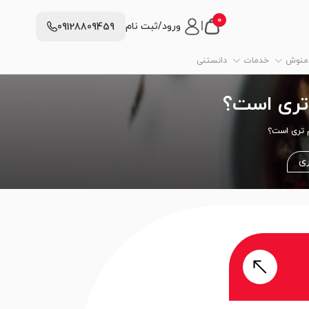
0
|
ورود/ثبت نام
09128809459
دمنوش
خدمات
دانستنی
‌تری است؟
 تری است؟
ری