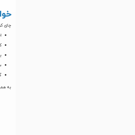
خوا
چای کر
ا
ک
ب
س
گ
به همی