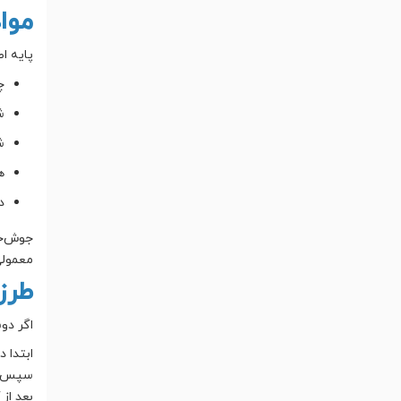
مواد
پایه ا
چ
شی
ش
ه
د
جوش‌خو
معمولی
طرز
اگر دو
ابتدا 
سپس شی
بعد از 