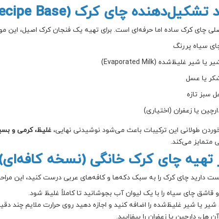
 تشکیل‌دهنده چای کرک (Recipe Base)
صلی چای کرک ساده اما حرفه‌ای است. برای تهیه یک فنجان کرک اصیل، این مو
ای سیاه پررنگ
ر یا شیر غلیظ‌شده (Evaporated Milk)
کر یا عسل
ل سبز تازه
ارچین یا زعفران (اختیاری)
ردن طولانی این ترکیبات باعث می‌شود نوشیدنی نهایی،
غلیظ، کرمی و بسی
 متمایز می‌کند.
 تهیه چای کرک خانگی (نسخه کافه‌ای)
ست دارید چای کرک را به سبک دکه‌ها و کافه‌های عربی درست کنید، این مراحل ر
دو قاشق چای سیاه را با یک لیوان آب بجوشانید تا کاملاً غلیظ شود.
ر یا شیر غلیظ‌شده را اضافه کنید و اجازه دهید روی حرارت ملایم چند دقی
آن هل، دارچین یا زعفران را بیفزایید.