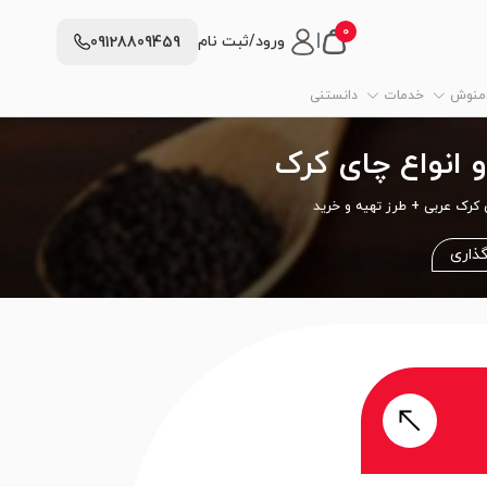
0
|
ورود/ثبت نام
09128809459
دمنوش
خدمات
دانستنی
انواع چای کرک
کرک عربی + طرز تهیه و خرید
گذاری