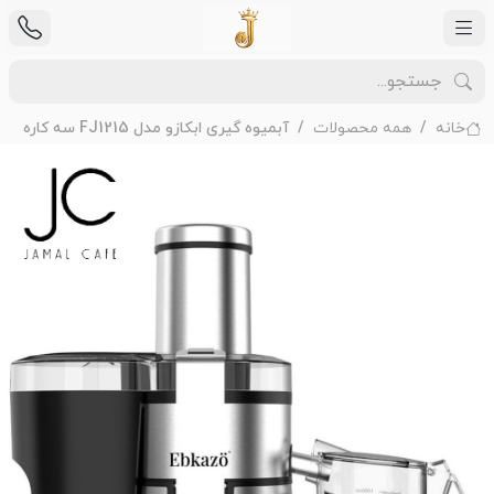
خانه
همه محصولات
آبمیوه گیری ابکازو مدل FJ1215 سه کاره