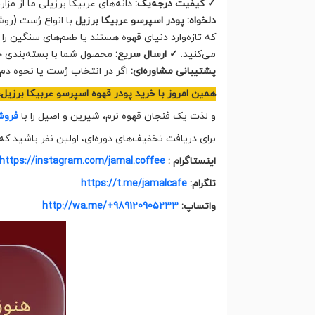
✓ کیفیت درجه‌یک:
دانه‌های عربیکا برزیلی ما از مز
دلخواه:
پودر اسپرسو عربیکا برزیل
با انواع رُست (رو
که تازه‌وارد دنیای قهوه هستند یا طعم‌های سنگین ر
می‌کنید.
✓ ارسال سریع:
محصول شما با بسته‌بندی حر
پشتیبانی مشاوره‌ای:
اگر در انتخاب رُست یا نحوه دم
همین امروز با خرید پودر قهوه اسپرسو عربیکا برزی
و لذت یک فنجان قهوه نرم، شیرین و اصیل را با
فروش
برای دریافت تخفیف‌های دوره‌ای، اولین نفر باشید که
اینستاگرام :
https://instagram.com/jamal.coffee
تلگرام:
https://t.me/jamalcafe
واتساپ:
http://wa.me/+989120905233