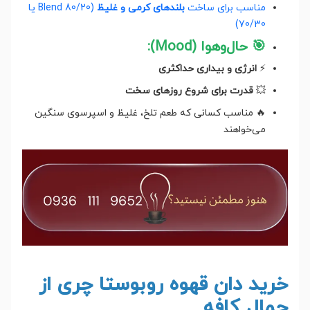
مناسب برای ساخت
بلندهای کرمی و غلیظ
(Blend 80/20 یا
70/30)
🎯 حال‌و‌هوا (Mood):
⚡
انرژی و بیداری حداکثری
💥
قدرت برای شروع روزهای سخت
🔥 مناسب کسانی که طعم تلخ، غلیظ و اسپرسوی سنگین
می‌خواهند
خرید دان قهوه روبوستا چری از
جمال کافه