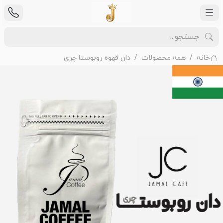
خانه
همه محصولات
دان قهوه روبوستا چری