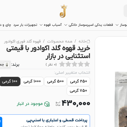
وساز
قطعات یدکی اسپرسوساز خانگی
آسیاب قهوه
تجهیزات بار سرد
چای و 
خانه
همه محصولات
قهوه گلد فوری اکوادور
خرید قهوه گلد اکوادور با قیمتی
استثنایی در بازار
برند:
(0 نظر )
جما
انتخاب متغییر اصلی:
250 گرمی
500 گرمی
1000 گرمی
100 گرمی
750 گرمی
430,000
موجود در انبار
پرداخت قسطی و اعتباری با اسنپ‌پی
!