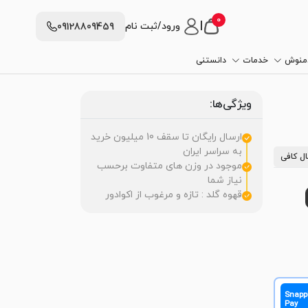
0
|
ورود/ثبت نام
09128809459
دمنوش
خدمات
دانستنی
ویژگی‌ها:
ارسال رایگان تا سقف 10 میلیون خرید
به سراسر ایران
ل کافی
موجود در وزن های متفاوت برحسب
نیاز شما
قهوه گلد : تازه و مرغوب از اکوادور
Snapp
Pay