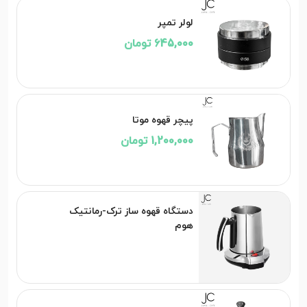
لولر تمپر
645,000 تومان
پیچر قهوه موتا
1,200,000 تومان
دستگاه قهوه ساز ترک-رمانتیک
هوم