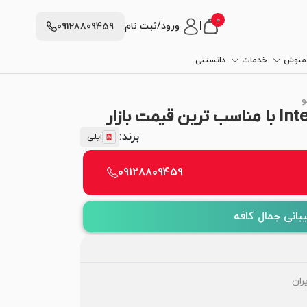
0
|
ورود/ثبت نام
09128809459
دمنوش
خدمات
دانستنی
و
برند:
ایلی
09128809459
بانی جمال کافه