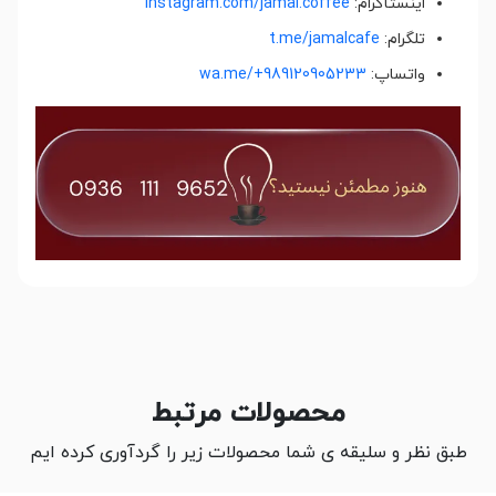
اینستاگرام:
instagram.com/jamal.coffee
تلگرام:
t.me/jamalcafe
واتساپ:
wa.me/+989120905233
محصولات مرتبط
طبق نظر و سلیقه ی شما محصولات زیر را گردآوری کرده ایم