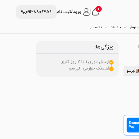
0
|
ورود/ثبت نام
09128809459
دمنوش
خدمات
دانستنی
ویژگی‌ها:
ارسال فوری 1 تا 2 روز کاری
فلاسک حرارتی -لپرسو
لپرسو
Snapp
Pay