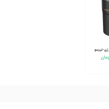
رژی-لپرسو