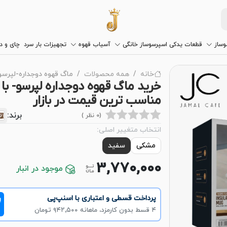
وساز
قطعات یدکی اسپرسوساز خانگی
آسیاب قهوه
تجهیزات بار سرد
چای و 
خانه
همه محصولات
ماگ قهوه دوجداره-لپرسو
خرید ماگ قهوه دوجداره لپرسو- با
مناسب ترین قیمت در بازار
برند:
(0 نظر )
انتخاب متغییر اصلی:
مشکی
سفید
3,770,000
موجود در انبار
پرداخت قسطی و اعتباری با اسنپ‌پی
!
۴ قسط بدون کارمزد، ماهانه ۹۴۲٬۵۰۰ تومان