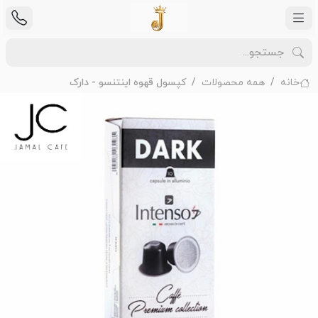
خانه
همه محصولات
کپسول قهوه اینتنسو - دارک