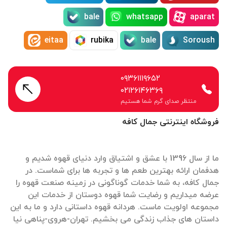
bale
whatsapp
aparat
eitaa
rubika
bale
Soroush
۰۹۳۶۱۱۱۹۶۵۲
۰۲۱۲۶۱۴۶۳۶۹
منتظر صدای گرم شما هستیم
فروشگاه اینترنتی جمال کافه
ما از سال 1396 با عشق و اشتیاق وارد دنیای قهوه شدیم و
هدفمان ارائه بهترین طعم ها و تجربه ها برای شماست. در
جمال کافه، به شما خدمات گوناگونی در زمینه صنعت قهوه را
عرضه میداریم و رضایت شما قهوه دوستان از خدمات این
مجموعه اولویت ماست. هردانه قهوه داستانی دارد و ما به این
داستان های جذاب زندگی می بخشیم. تهران-هروی-پناهی نیا