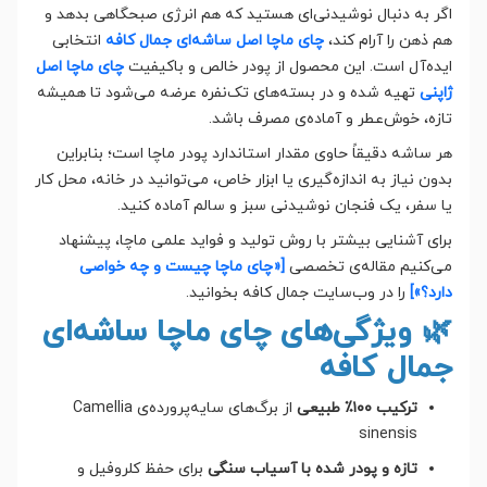
اگر به دنبال نوشیدنی‌ای هستید که هم انرژی صبحگاهی بدهد و
هم ذهن را آرام کند،
چای ماچا اصل ساشه‌ای جمال کافه
انتخابی
ایده‌آل است. این محصول از پودر خالص و باکیفیت
چای ماچا اصل
ژاپنی
تهیه شده و در بسته‌های تک‌نفره عرضه می‌شود تا همیشه
تازه، خوش‌عطر و آماده‌ی مصرف باشد.
هر ساشه دقیقاً حاوی مقدار استاندارد پودر ماچا است؛ بنابراین
بدون نیاز به اندازه‌گیری یا ابزار خاص، می‌توانید در خانه، محل کار
یا سفر، یک فنجان نوشیدنی سبز و سالم آماده کنید.
برای آشنایی بیشتر با روش تولید و فواید علمی ماچا، پیشنهاد
می‌کنیم مقاله‌ی تخصصی
[«چای ماچا چیست و چه خواصی
دارد؟»]
را در وب‌سایت جمال کافه بخوانید.
🌿 ویژگی‌های چای ماچا ساشه‌ای
جمال کافه
ترکیب ۱۰۰٪ طبیعی
از برگ‌های سایه‌پرورده‌ی Camellia
sinensis
تازه و پودر شده با آسیاب سنگی
برای حفظ کلروفیل و