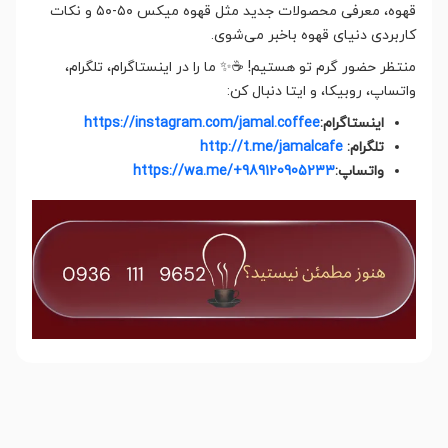
قهوه، معرفی محصولات جدید مثل قهوه میکس ۵۰-۵۰ و نکات
کاربردی دنیای قهوه باخبر می‌شوی.
منتظر حضور گرم تو هستیم! ☕✨ ما را در اینستاگرام، تلگرام،
واتساپ، روبیکا، و ایتا دنبال کن:
اینستاگرام:
https://instagram.com/jamal.coffee
تلگرام:
http://t.me/jamalcafe
واتساپ:
https://wa.me/+989120905233