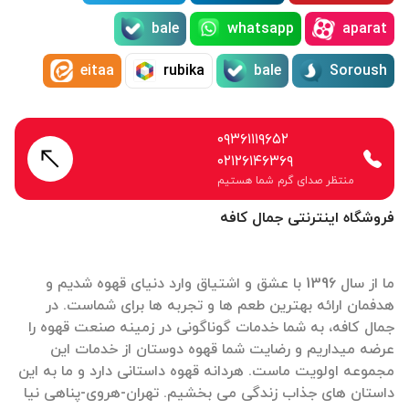
bale
whatsapp
aparat
eitaa
rubika
bale
Soroush
۰۹۳۶۱۱۱۹۶۵۲
۰۲۱۲۶۱۴۶۳۶۹
منتظر صدای گرم شما هستیم
فروشگاه اینترنتی جمال کافه
ما از سال 1396 با عشق و اشتیاق وارد دنیای قهوه شدیم و
هدفمان ارائه بهترین طعم ها و تجربه ها برای شماست. در
جمال کافه، به شما خدمات گوناگونی در زمینه صنعت قهوه را
عرضه میداریم و رضایت شما قهوه دوستان از خدمات این
مجموعه اولویت ماست. هردانه قهوه داستانی دارد و ما به این
داستان های جذاب زندگی می بخشیم. تهران-هروی-پناهی نیا