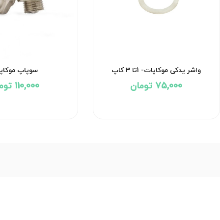
واشر یدکی موکاپات- 1تا 3 کاپ
سوپاپ موکاپ
75,000 تومان
110,000 تومان