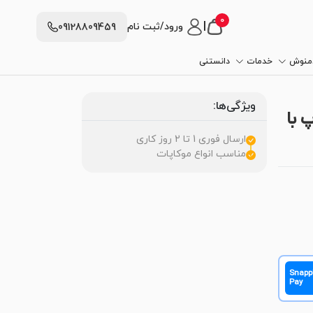
0
|
ورود/ثبت نام
09128809459
دمنوش
خدمات
دانستنی
ویژگی‌ها:
اپات 1 کاپ تا 3کاپ با
ارسال فوری 1 تا 2 روز کاری
مناسب انواع موکاپات
Snapp
Pay