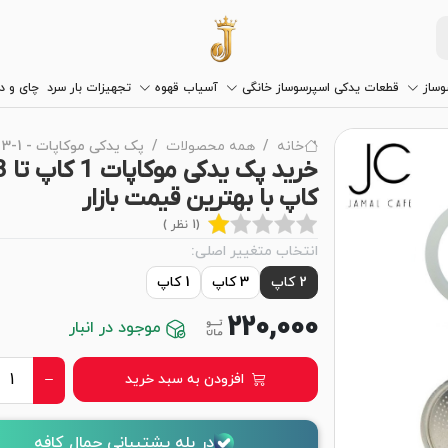
وساز
قطعات یدکی اسپرسوساز خانگی
آسیاب قهوه
تجهیزات بار سرد
چای و 
خانه
همه محصولات
پک یدکی موکاپات - 1-3 کاپ
خرید پک یدکی موک
کاپ با بهترین قیمت بازار
(1 نظر )
انتخاب متغییر اصلی:
2 کاپ
3 کاپ
1 کاپ
220,000
موجود در انبار
افزودن به سبد خرید
در بله پشتیبانی جمال کافه