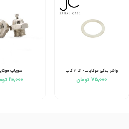
واشر یدکی موکاپات- 1تا 3 کاپ
سوپاپ موکاپ
75,000 تومان
110,000 تومان