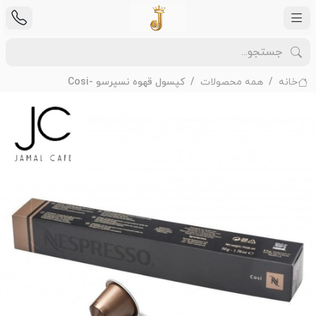
خانه
همه محصولات
کپسول قهوه نسپرسو -Cosi