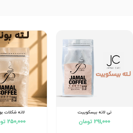
تی لاته بیسکوییت
لاته شکلات بو
291,000 تومان
250,000 تومان