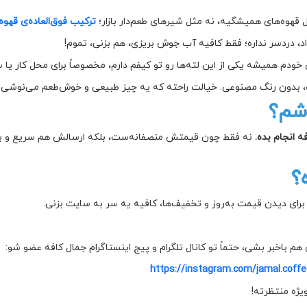
ترکیب فوق‌العاده‌ی قهوه
نه مثل قهوه‌های همیشگیه، نه مثل شیرهای طعم‌دار 
دستگاه نمی‌خواد، دردسر نداره؛ فقط کافیه آب جوش بریزی،
خودم همیشه یکی از این لته‌ها رو تو کیفم دارم، مخصوصاً برای محل کار یا 
بدون مواد نگهدارنده، بدون رنگ مصنوعی. خیالت راحته که یه چیز طبیعی 
🛒 
ریع و بی‌دردسره. تا حالا چند بار سفارش دادم و هر بار راضی
فروشگاه آنلا

باورم نمی‌شد همچین طعمی با این قیمت پیدا بشه! برای دیدن قی
اگر دوست داری از تخفیف‌ها و محصولات خاص بعدی هم باخبر بشی، حتماً تو
https://instagram.com/jamal.coff
اونجا کلی آم