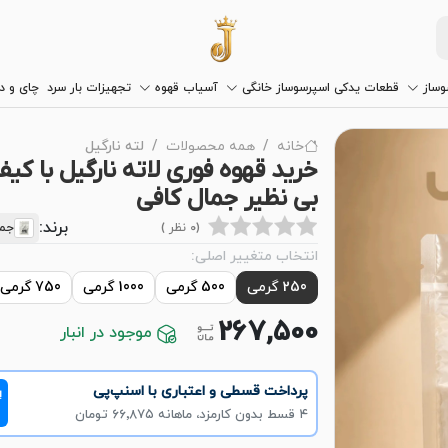
وساز
قطعات یدکی اسپرسوساز خانگی
آسیاب قهوه
تجهیزات بار سرد
چای و 
خانه
همه محصولات
لته نارگیل
خرید قهوه فوری لاته نارگیل با کی
بی نظیر جمال کافی
برند:
(0 نظر )
جما
انتخاب متغییر اصلی:
250 گرمی
500 گرمی
1000 گرمی
750 گرمی
267,500
موجود در انبار
پرداخت قسطی و اعتباری با اسنپ‌پی
!
۴ قسط بدون کارمزد، ماهانه ۶۶٬۸۷۵ تومان