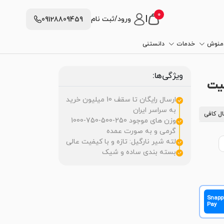
0
|
ورود/ثبت نام
09128809459
دمنوش
خدمات
دانستنی
ویژگی‌ها:
فیت
ارسال رایگان تا سقف 10 میلیون خرید
به سراسر ایران
ل کافی
وزن های موجود 250-500-750-1000
گرمی و به صورت عمده
لته شیر نارگیل: تازه و با کیفیت عالی
بسته بندی ساده و شیک
Snapp
Pay