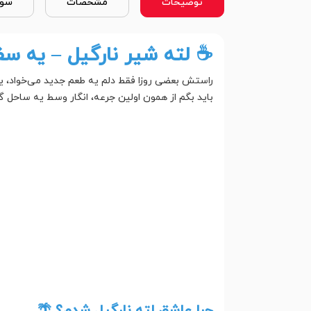
توضیحات
مشخصات
سوا
☕ لته شیر نارگیل – یه س
راستش بعضی روزا فقط دلم یه طعم جدید می‌خواد، یه
باید بگم از همون اولین جرعه، انگار وسط یه ساحل گ
چرا عاشق لته نارگیل شدم؟ 🌴