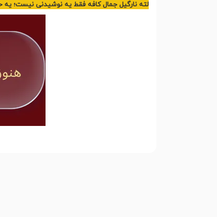
لته نارگیل جمال کافه فقط یه نوشیدنی نیست؛ یه ح