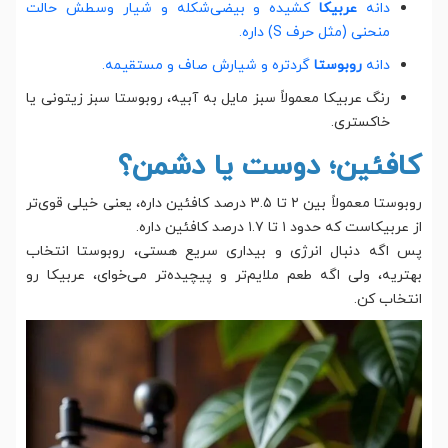
دانه
عربیکا
کشیده و بیضی‌شکله و شیار وسطش حالت
منحنی (مثل حرف S) داره.
دانه
روبوستا
گردتره و شیارش صاف و مستقیمه.
رنگ عربیکا معمولاً سبز مایل به آبیه، روبوستا سبز زیتونی یا
خاکستری.
کافئین؛ دوست یا دشمن؟
روبوستا معمولاً بین ۲ تا ۳.۵ درصد کافئین داره، یعنی خیلی قوی‌تر
از عربیکاست که حدود ۱ تا ۱.۷ درصد کافئین داره.
پس اگه دنبال انرژی و بیداری سریع هستی، روبوستا انتخاب
بهتریه، ولی اگه طعم ملایم‌تر و پیچیده‌تر می‌خوای، عربیکا رو
انتخاب کن.