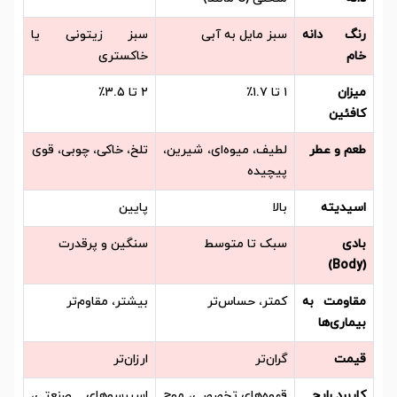
رنگ دانه
سبز مایل به آبی
سبز زیتونی یا
خام
خاکستری
میزان
۱ تا ۱.۷٪
۲ تا ۳.۵٪
کافئین
طعم و عطر
لطیف، میوه‌ای، شیرین،
تلخ، خاکی، چوبی، قوی
پیچیده
اسیدیته
بالا
پایین
بادی
سبک تا متوسط
سنگین و پرقدرت
(Body)
مقاومت به
کمتر، حساس‌تر
بیشتر، مقاوم‌تر
بیماری‌ها
قیمت
گران‌تر
ارزان‌تر
کاربرد رایج
قهوه‌های تخصصی، موج
اسپرسوهای صنعتی،