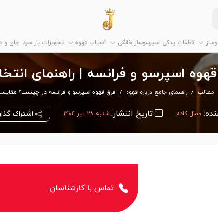
وساز
قطعات یدکی اسپرسوساز خانگی
آسیاب قهوه
تجهیزات بار سرد
چای و 
هوه اسپرسو و فرانسه | راهنمای انتخا
مطالب
راهنمای جامع درباره قهوه
فرق قهوه اسپرسو و فرانسه در چیست؟ مقایسه 
نده:
تاریخ انتشار:
اشتراک گذا
جمال کافه
شنبه ۲۸ تیر ۱۴۰۴
تماس با کارشناسان