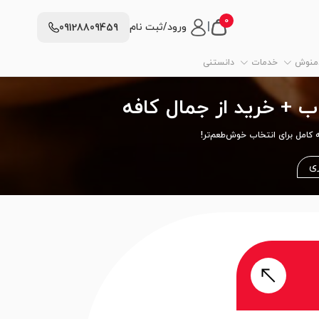
0
|
ورود/ثبت نام
09128809459
دمنوش
خدمات
دانستنی
ب + خرید از جمال کافه
کامل برای انتخاب خوش‌طعم‌تر!
ری