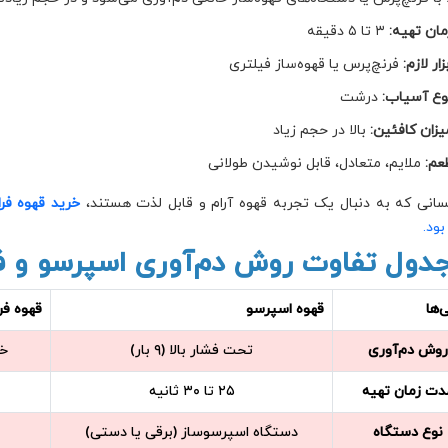
مان تهیه:
۳ تا ۵ دقیقه
زار لازم:
فرنچ‌پرس یا قهوه‌ساز فیلتری
وع آسیاب:
درشت
یزان کافئین:
بالا در حجم زیاد
عم:
ملایم، متعادل، قابل نوشیدن طولانی
سانی که به دنبال یک تجربه قهوه آرام و قابل لذت هستند،
خرید قهوه فر
بود.
دول تفاوت روش دم‌آوری اسپرسو و فر
‌ها
قهوه اسپرسو
قهوه فر
وش دم‌آوری
تحت فشار بالا (۹ بار)
خی
دت زمان تهیه
۲۵ تا ۳۰ ثانیه
نوع دستگاه
دستگاه اسپرسوساز (برقی یا دستی)