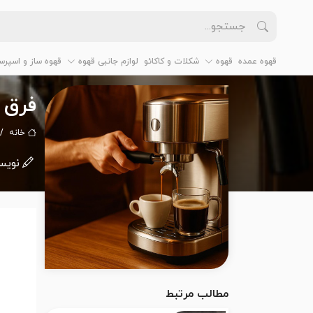
قهوه عمده
قهوه
شکلات و کاکائو
لوازم جانبی قهوه
قهوه ساز و اسپرس
فرق ق
خانه
نویس
مطالب مرتبط