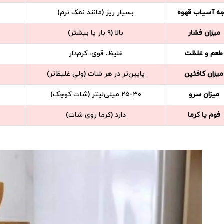
جه آسیاب قهوه
بسیار ریز (مانند نمک نرم)
میزان فشار
بالا (۹ بار یا بیشتر)
طعم و غلظت
غلیظ، قوی، کرم‌دار
میزان کافئین
پایین‌تر در هر شات (ولی غلیظ‌تر)
میزان سرو
۲۵-۳۰ میلی‌لیتر (شات کوچک)
فوم یا کرما
دارد (کرما روی شات)