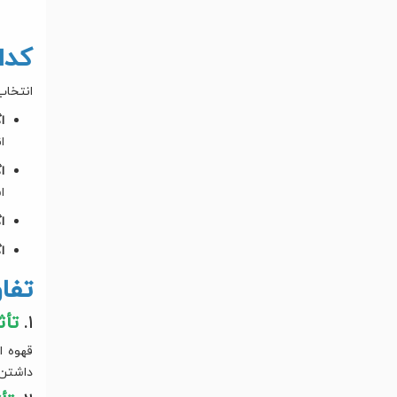
کدا
انتخاب
ا
ا
ا
ا
ا
ا
تفا
۱.
تأث
قهوه ا
داشتن 