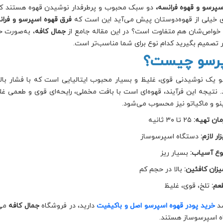
سپرسو و قهوه فرانسه،
دو سبک محبوب و پرطرفدار نوشیدن قهوه هستند که ه
ی خیلی از قهوه‌دوستان پیش می‌آید این است که
فرق قهوه اسپرسو و فرا
خواص‌شان هم متفاوت است؟ در این مقاله جامع از
جمال کافه
، به‌صورت حر
ر تصمیم بگیرید کدام نوع برای شما مناسب‌تر است.
رسو چیست؟
 یک نوشیدنی قوی، غلیظ و بسیار محبوب ایتالیایی است که با فشار بالا
. نتیجه این فرآیند، قهوه‌ای است با بافت مخملی، رایحه‌ای قوی و طعمی غلی
نو و ماکیاتو نیز محسوب می‌شود.
مان تهیه:
۲۵ تا ۳۰ ثانیه
زار لازم:
دستگاه اسپرسوساز
وع آسیاب:
بسیار ریز
یزان کافئین:
بالا در حجم کم
عم:
تلخ، قوی، غلیظ
صد
خرید پودر قهوه اسپرسو اصل و باکیفیت
دارید، در فروشگاه
جمال کافه
می‌
 اسپرسوساز هستند.