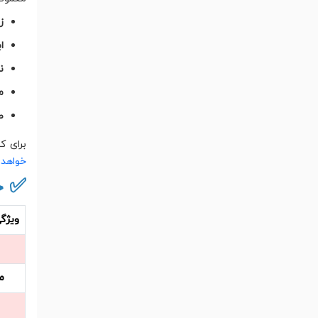
ز
اب
ن
م
ط
برای ک
خواهد 
✅ ج
ویژگی
ر
م